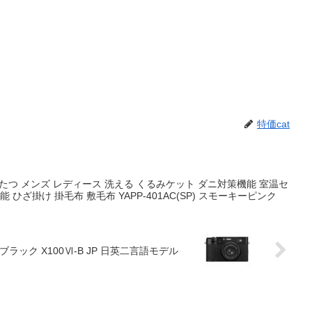
特価cat
こたつ メンズ レディース 洗える くるみケット ダニ対策機能 室温セ
ひざ掛け 掛毛布 敷毛布 YAPP-401AC(SP) スモーキーピンク
 ブラック X100Ⅵ-B JP 日英二言語モデル