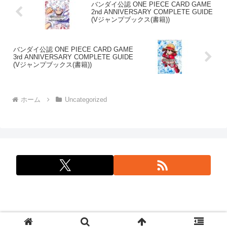
バンダイ公認 ONE PIECE CARD GAME
2nd ANNIVERSARY COMPLETE GUIDE
(Vジャンプブックス(書籍))
バンダイ公認 ONE PIECE CARD GAME
3rd ANNIVERSARY COMPLETE GUIDE
(Vジャンプブックス(書籍))
ホーム
Uncategorized
問合せ: info@tokkacat.com © 2025 特価cat.