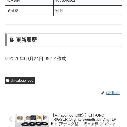
🔍 ASIN
4088846362
💰 価格
¥616
📝 更新履歴
✨ 2026年03月24日 09:12 作成
Uncategorized
特価cat
【Amazon.co.jp限定】CHRONO
TRIGGER Original Soundtrack Vinyl LP
Box (アナログ盤) – 光田康典 (メガジャケ