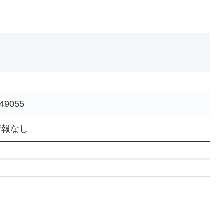
49055
情報なし