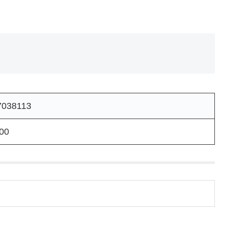
7038113
00