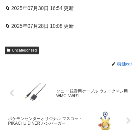
🔄 2025年07月30日 16:54 更新
🔄 2025年07月28日 10:08 更新
Uncategorized
特価cat
ソニー 録音用ケーブル ウォークマン用
WMC-NWR1
ポケモンセンターオリジナル マスコット
PIKACHU DINER ハンバーガー