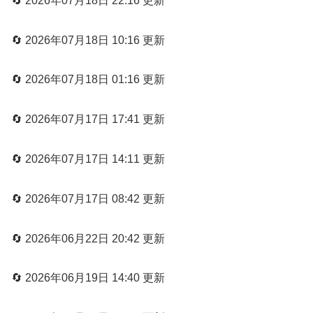
🔄 2026年07月18日 22:16 更新
🔄 2026年07月18日 10:16 更新
🔄 2026年07月18日 01:16 更新
🔄 2026年07月17日 17:41 更新
🔄 2026年07月17日 14:11 更新
🔄 2026年07月17日 08:42 更新
🔄 2026年06月22日 20:42 更新
🔄 2026年06月19日 14:40 更新