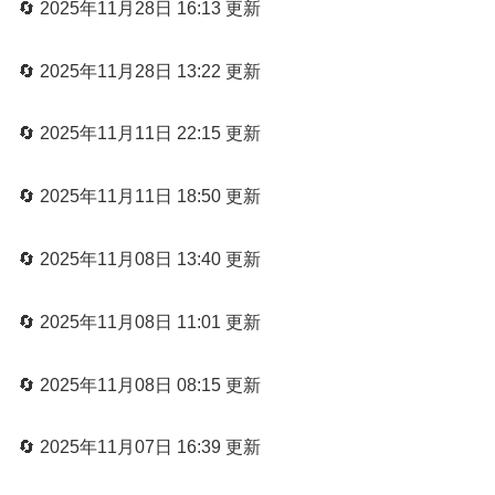
🔄 2025年11月28日 16:13 更新
🔄 2025年11月28日 13:22 更新
🔄 2025年11月11日 22:15 更新
🔄 2025年11月11日 18:50 更新
🔄 2025年11月08日 13:40 更新
🔄 2025年11月08日 11:01 更新
🔄 2025年11月08日 08:15 更新
🔄 2025年11月07日 16:39 更新