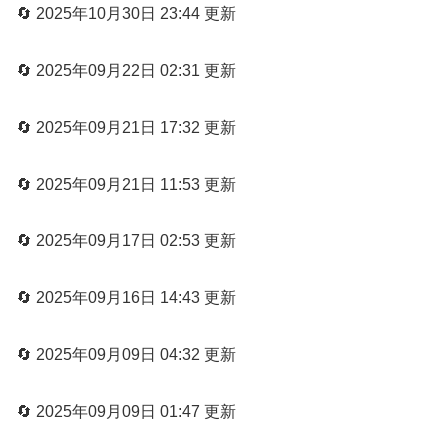
🔄 2025年10月30日 23:44 更新
🔄 2025年09月22日 02:31 更新
🔄 2025年09月21日 17:32 更新
🔄 2025年09月21日 11:53 更新
🔄 2025年09月17日 02:53 更新
🔄 2025年09月16日 14:43 更新
🔄 2025年09月09日 04:32 更新
🔄 2025年09月09日 01:47 更新