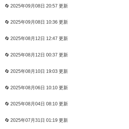
🔄 2025年09月08日 20:57 更新
🔄 2025年09月08日 10:36 更新
🔄 2025年08月12日 12:47 更新
🔄 2025年08月12日 00:37 更新
🔄 2025年08月10日 19:03 更新
🔄 2025年08月06日 10:10 更新
🔄 2025年08月04日 08:10 更新
🔄 2025年07月31日 01:19 更新