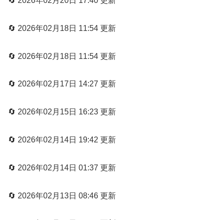
🔄 2026年02月20日 17:40 更新
🔄 2026年02月18日 11:54 更新
🔄 2026年02月18日 11:54 更新
🔄 2026年02月17日 14:27 更新
🔄 2026年02月15日 16:23 更新
🔄 2026年02月14日 19:42 更新
🔄 2026年02月14日 01:37 更新
🔄 2026年02月13日 08:46 更新