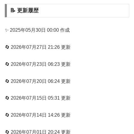
📝 更新履歴
✨ 2025年05月30日 00:00 作成
🔄 2026年07月27日 21:26 更新
🔄 2026年07月23日 06:23 更新
🔄 2026年07月20日 06:24 更新
🔄 2026年07月15日 05:31 更新
🔄 2026年07月14日 14:26 更新
🔄 2026年07月01日 20:24 更新