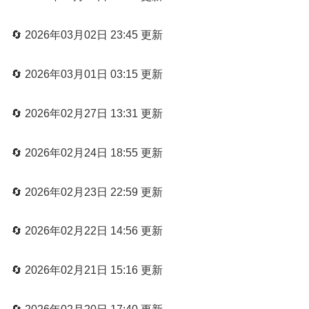
🔄 2026年03月02日 23:45 更新
🔄 2026年03月01日 03:15 更新
🔄 2026年02月27日 13:31 更新
🔄 2026年02月24日 18:55 更新
🔄 2026年02月23日 22:59 更新
🔄 2026年02月22日 14:56 更新
🔄 2026年02月21日 15:16 更新