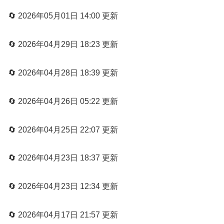
🔄 2026年05月01日 14:00 更新
🔄 2026年04月29日 18:23 更新
🔄 2026年04月28日 18:39 更新
🔄 2026年04月26日 05:22 更新
🔄 2026年04月25日 22:07 更新
🔄 2026年04月23日 18:37 更新
🔄 2026年04月23日 12:34 更新
🔄 2026年04月17日 21:57 更新