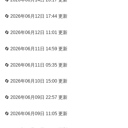
🔄 2026年06月12日 17:44 更新
🔄 2026年06月12日 11:01 更新
🔄 2026年06月11日 14:59 更新
🔄 2026年06月11日 05:35 更新
🔄 2026年06月10日 15:00 更新
🔄 2026年06月09日 22:57 更新
🔄 2026年06月09日 11:05 更新