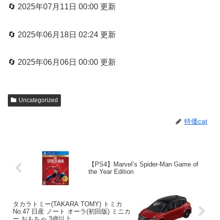
🔄 2025年07月11日 00:00 更新
🔄 2025年06月18日 02:24 更新
🔄 2025年06月06日 00:00 更新
Uncategorized
特価cat
【PS4】Marvel’s Spider-Man Game of
the Year Edition
タカラトミー(TAKARA TOMY) トミカ
No.47 日産 ノート オーラ(初回版) ミニカ
ー おもちゃ 3歳以上