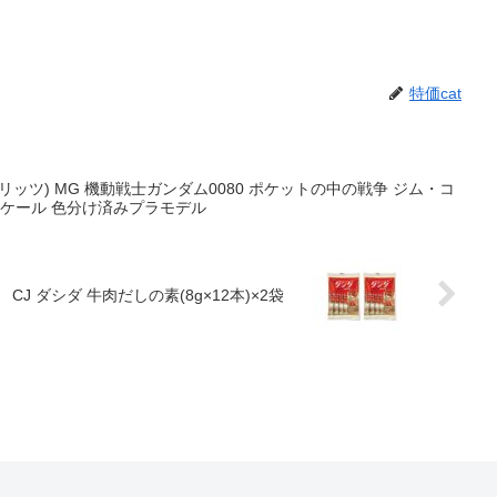
特価cat
イ スピリッツ) MG 機動戦士ガンダム0080 ポケットの中の戦争 ジム・コ
0スケール 色分け済みプラモデル
CJ ダシダ 牛肉だしの素(8g×12本)×2袋