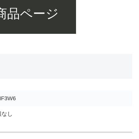
 商品ページ
HF3W6
報なし