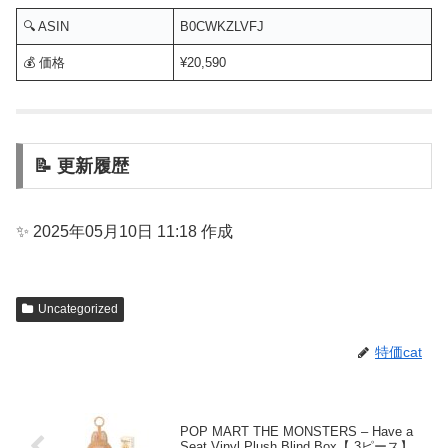
🔍 ASIN
B0CWKZLVFJ
💰 価格
¥20,590
📝 更新履歴
✨ 2025年05月10日 11:18 作成
Uncategorized
特価cat
POP MART THE MONSTERS – Have a
Seat Vinyl Plush Blind Box【 3ピース】