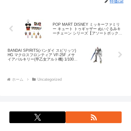
特価cat
POP MART DISNEY ミッキーファミリ
ー キュート トゥギャザー ぬいぐるみキ
ーチェーン シリーズ【アソートボックス
8ピース】 ポップマート ガチャガチャ ブ
ラインド ボックス フィギュア プラモデ
ル プレミアム おもちゃ PVC ソフビ オリ
BANDAI SPIRITS(バンダイ スピリッツ)
ジナル キャラクター 誕生日 プレゼント
HG マクロスフロンティア VF-25F メサ
イアバルキリー(早乙女アルト機) 1/100ス
ケール プラスチック製 色分け済みプラモ
デル
ホーム
Uncategorized