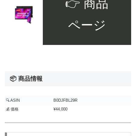
👉 商品
ページ
📦 商品情報
🔍 ASIN
B0DJFBL29R
💰 価格
¥44,000