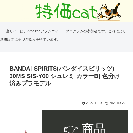
当サイトは、Amazonアソシエイト・プログラムの参加者です。これにより、
適格販売に基づき収入を得ています。
BANDAI SPIRITS(バンダイスピリッツ)
30MS SIS-Y00 シュレミ[カラーB] 色分け
済みプラモデル
2025.05.13
2026.03.22
👉 商品