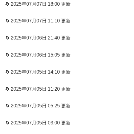
🔄 2025年07月07日 18:00 更新
🔄 2025年07月07日 11:10 更新
🔄 2025年07月06日 21:40 更新
🔄 2025年07月06日 15:05 更新
🔄 2025年07月05日 14:10 更新
🔄 2025年07月05日 11:20 更新
🔄 2025年07月05日 05:25 更新
🔄 2025年07月05日 03:00 更新