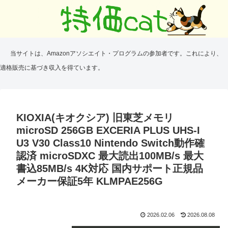
当サイトは、Amazonアソシエイト・プログラムの参加者です。これにより、
適格販売に基づき収入を得ています。
KIOXIA(キオクシア) 旧東芝メモリ
microSD 256GB EXCERIA PLUS UHS-I
U3 V30 Class10 Nintendo Switch動作確
認済 microSDXC 最大読出100MB/s 最大
書込85MB/s 4K対応 国内サポート正規品
メーカー保証5年 KLMPAE256G
2026.02.06
2026.08.08