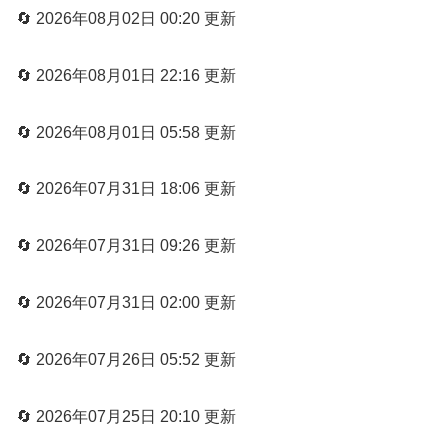
🔄 2026年08月02日 00:20 更新
🔄 2026年08月01日 22:16 更新
🔄 2026年08月01日 05:58 更新
🔄 2026年07月31日 18:06 更新
🔄 2026年07月31日 09:26 更新
🔄 2026年07月31日 02:00 更新
🔄 2026年07月26日 05:52 更新
🔄 2026年07月25日 20:10 更新