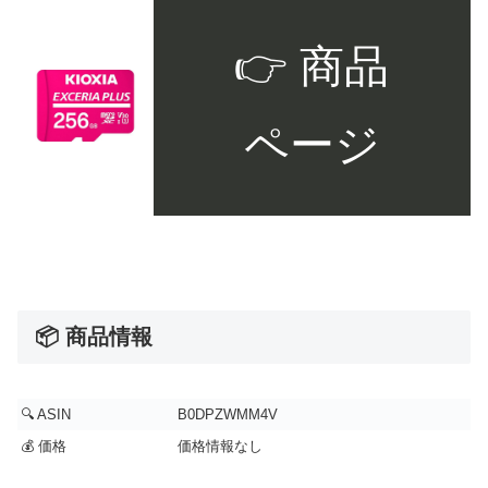
👉 商品
ページ
📦 商品情報
🔍 ASIN
B0DPZWMM4V
💰 価格
価格情報なし