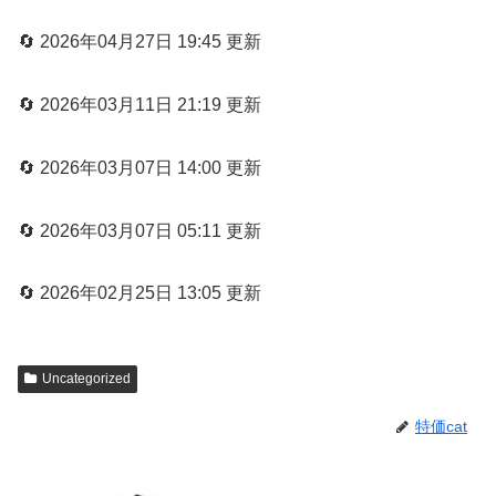
🔄 2026年04月27日 19:45 更新
🔄 2026年03月11日 21:19 更新
🔄 2026年03月07日 14:00 更新
🔄 2026年03月07日 05:11 更新
🔄 2026年02月25日 13:05 更新
Uncategorized
特価cat