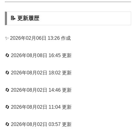
📝 更新履歴
✨ 2026年02月06日 13:26 作成
🔄 2026年08月08日 16:45 更新
🔄 2026年08月02日 18:02 更新
🔄 2026年08月02日 14:46 更新
🔄 2026年08月02日 11:04 更新
🔄 2026年08月02日 03:57 更新