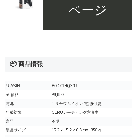
ページ
📦 商品情報
🔍 ASIN
B0DX1HQX9J
💰 価格
¥9,980
電池
1 リチウムイオン 電池(付属)
年齢対象
CEROレーティング審査中
言語
不明
製品サイズ
15.2 x 15.2 x 6.3 cm; 350 g