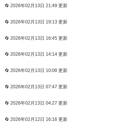
🔄 2026年02月13日 21:49 更新
🔄 2026年02月13日 19:13 更新
🔄 2026年02月13日 16:45 更新
🔄 2026年02月13日 14:14 更新
🔄 2026年02月13日 10:08 更新
🔄 2026年02月13日 07:47 更新
🔄 2026年02月13日 04:27 更新
🔄 2026年02月12日 16:16 更新