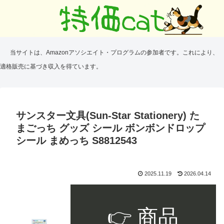
当サイトは、Amazonアソシエイト・プログラムの参加者です。これにより、
適格販売に基づき収入を得ています。
サンスター文具(Sun-Star Stationery) た
まごっち グッズ シール ボンボンドロップ
シール まめっち S8812543
2025.11.19
2026.04.14
👉 商品