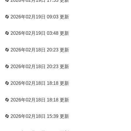
🔄 2026年02月19日 17:53 更新
🔄 2026年02月19日 09:03 更新
🔄 2026年02月19日 03:48 更新
🔄 2026年02月18日 20:23 更新
🔄 2026年02月18日 20:23 更新
🔄 2026年02月18日 18:18 更新
🔄 2026年02月18日 18:18 更新
🔄 2026年02月18日 15:39 更新