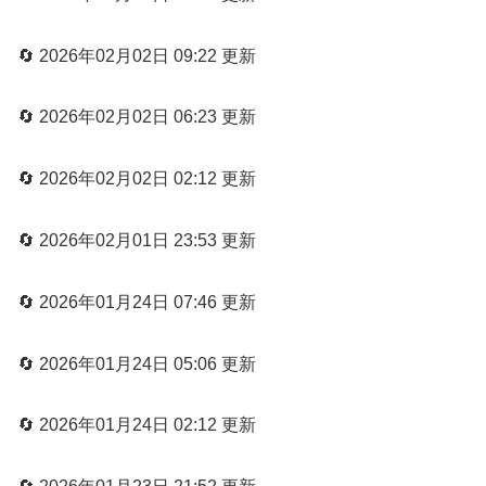
🔄 2026年02月02日 09:22 更新
🔄 2026年02月02日 06:23 更新
🔄 2026年02月02日 02:12 更新
🔄 2026年02月01日 23:53 更新
🔄 2026年01月24日 07:46 更新
🔄 2026年01月24日 05:06 更新
🔄 2026年01月24日 02:12 更新