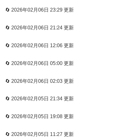
🔄 2026年02月06日 23:29 更新
🔄 2026年02月06日 21:24 更新
🔄 2026年02月06日 12:06 更新
🔄 2026年02月06日 05:00 更新
🔄 2026年02月06日 02:03 更新
🔄 2026年02月05日 21:34 更新
🔄 2026年02月05日 19:08 更新
🔄 2026年02月05日 11:27 更新