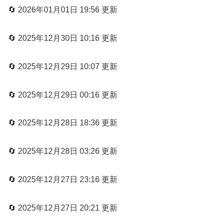
🔄 2026年01月01日 19:56 更新
🔄 2025年12月30日 10:16 更新
🔄 2025年12月29日 10:07 更新
🔄 2025年12月29日 00:16 更新
🔄 2025年12月28日 18:36 更新
🔄 2025年12月28日 03:26 更新
🔄 2025年12月27日 23:16 更新
🔄 2025年12月27日 20:21 更新