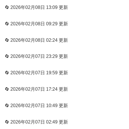
🔄 2026年02月08日 13:09 更新
🔄 2026年02月08日 09:29 更新
🔄 2026年02月08日 02:24 更新
🔄 2026年02月07日 23:29 更新
🔄 2026年02月07日 19:59 更新
🔄 2026年02月07日 17:24 更新
🔄 2026年02月07日 10:49 更新
🔄 2026年02月07日 02:49 更新