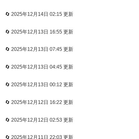
🔄 2025年12月14日 02:15 更新
🔄 2025年12月13日 16:55 更新
🔄 2025年12月13日 07:45 更新
🔄 2025年12月13日 04:45 更新
🔄 2025年12月13日 00:12 更新
🔄 2025年12月12日 16:22 更新
🔄 2025年12月12日 02:53 更新
🔄 2025年12月11日 22:03 更新