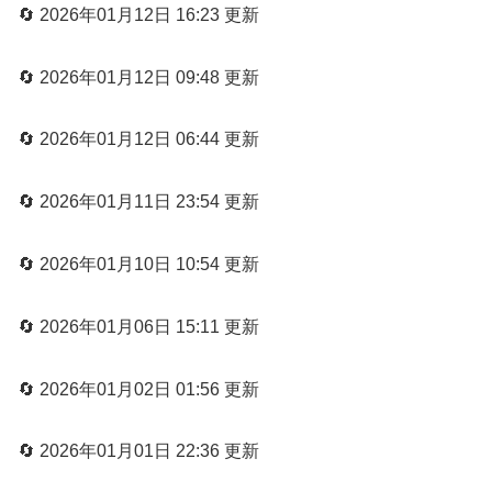
🔄 2026年01月12日 16:23 更新
🔄 2026年01月12日 09:48 更新
🔄 2026年01月12日 06:44 更新
🔄 2026年01月11日 23:54 更新
🔄 2026年01月10日 10:54 更新
🔄 2026年01月06日 15:11 更新
🔄 2026年01月02日 01:56 更新
🔄 2026年01月01日 22:36 更新