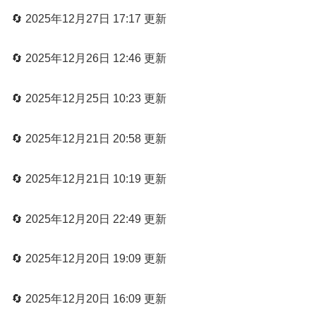
🔄 2025年12月27日 17:17 更新
🔄 2025年12月26日 12:46 更新
🔄 2025年12月25日 10:23 更新
🔄 2025年12月21日 20:58 更新
🔄 2025年12月21日 10:19 更新
🔄 2025年12月20日 22:49 更新
🔄 2025年12月20日 19:09 更新
🔄 2025年12月20日 16:09 更新