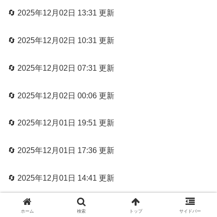
🔄 2025年12月02日 13:31 更新
🔄 2025年12月02日 10:31 更新
🔄 2025年12月02日 07:31 更新
🔄 2025年12月02日 00:06 更新
🔄 2025年12月01日 19:51 更新
🔄 2025年12月01日 17:36 更新
🔄 2025年12月01日 14:41 更新
🔄 2025年12月01日 12:12 更新
ホーム
検索
トップ
サイドバー