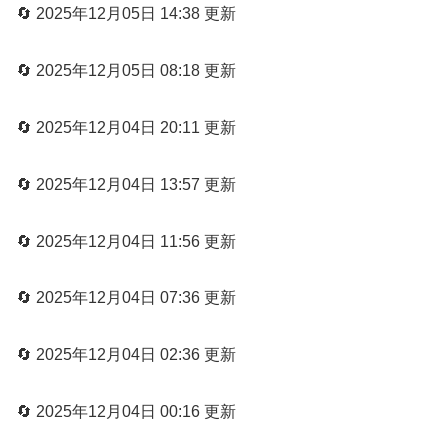
🔄 2025年12月05日 14:38 更新
🔄 2025年12月05日 08:18 更新
🔄 2025年12月04日 20:11 更新
🔄 2025年12月04日 13:57 更新
🔄 2025年12月04日 11:56 更新
🔄 2025年12月04日 07:36 更新
🔄 2025年12月04日 02:36 更新
🔄 2025年12月04日 00:16 更新