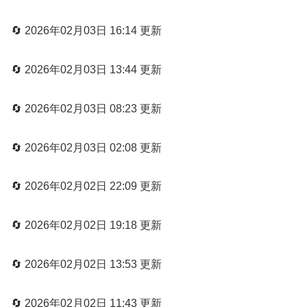
🔄 2026年02月03日 16:14 更新
🔄 2026年02月03日 13:44 更新
🔄 2026年02月03日 08:23 更新
🔄 2026年02月03日 02:08 更新
🔄 2026年02月02日 22:09 更新
🔄 2026年02月02日 19:18 更新
🔄 2026年02月02日 13:53 更新
🔄 2026年02月02日 11:43 更新