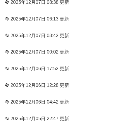
🔄 2025年12月07日 08:38 更新
🔄 2025年12月07日 06:13 更新
🔄 2025年12月07日 03:42 更新
🔄 2025年12月07日 00:02 更新
🔄 2025年12月06日 17:52 更新
🔄 2025年12月06日 12:28 更新
🔄 2025年12月06日 04:42 更新
🔄 2025年12月05日 22:47 更新