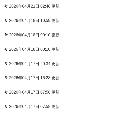
🔄 2026年04月21日 02:48 更新
🔄 2026年04月18日 10:59 更新
🔄 2026年04月18日 00:10 更新
🔄 2026年04月18日 00:10 更新
🔄 2026年04月17日 20:34 更新
🔄 2026年04月17日 16:28 更新
🔄 2026年04月17日 07:58 更新
🔄 2026年04月17日 07:58 更新