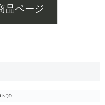
 商品ページ
XLNQD