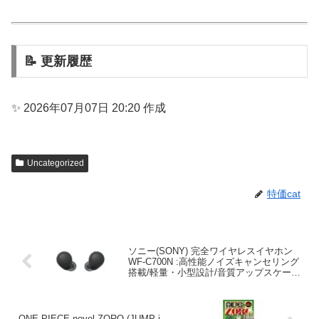
📝 更新履歴
✨ 2026年07月07日 20:20 作成
Uncategorized
特価cat
ソニー(SONY) 完全ワイヤレスイヤホン
WF-C700N :高性能ノイズキャンセリング
搭載/軽量・小型設計/音質アップスケール
機能搭載/連続音楽再生時間最長 7.5時
間/IPX4防滴性能/急速充電対応/クリアな
通話性能/マルチポイント対応 ブラック
WF-C700N BZ
ONE PIECE novel ZORO (JUMP j