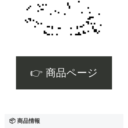
👉 商品ページ
📦 商品情報