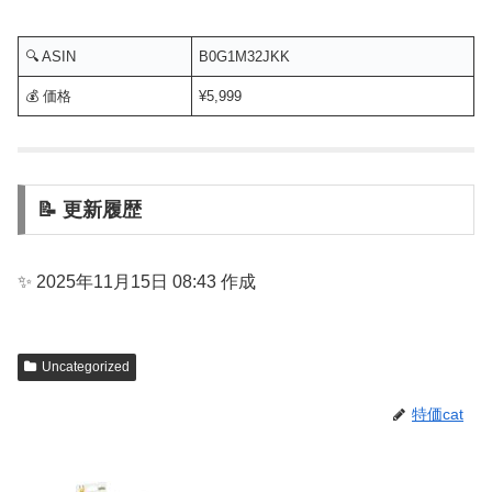
🔍 ASIN
B0G1M32JKK
💰 価格
¥5,999
📝 更新履歴
✨ 2025年11月15日 08:43 作成
Uncategorized
特価cat